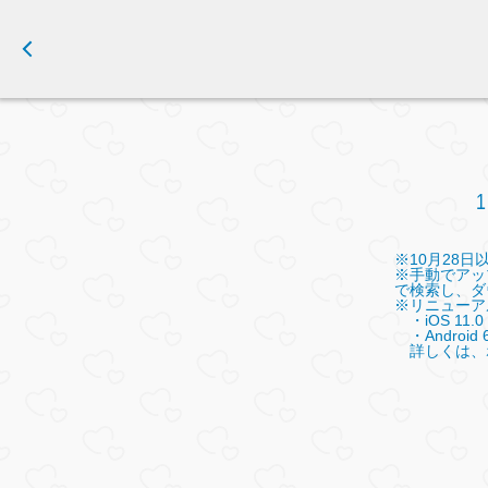
※10月28
※手動でアップ
で検索し、ダ
※リニューア
・iOS 11.0
・Android 
詳しくは、